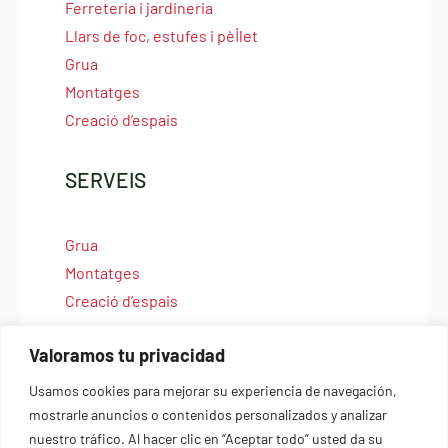
Ferreteria i jardineria
Llars de foc, estufes i pèl·let
Grua
Montatges
Creació d’espais
SERVEIS
Grua
Montatges
Creació d’espais
Valoramos tu privacidad
Usamos cookies para mejorar su experiencia de navegación,
© Copyright 2025 | Materials per a la Construcció Creus |
mostrarle anuncios o contenidos personalizados y analizar
Materials per a la construcció a Torà
nuestro tráfico. Al hacer clic en “Aceptar todo” usted da su